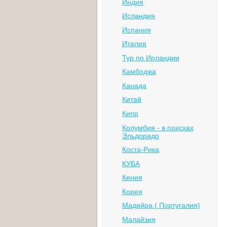
Индия
Исландия
Испания
Италия
Тур по Ирландии
Камбоджа
Канада
Китай
Кипр
Колумбия - в поисках
Эльдорадо
Коста-Рика
КУБА
Кения
Корея
Мадейра ( Португалия)
Малайзия