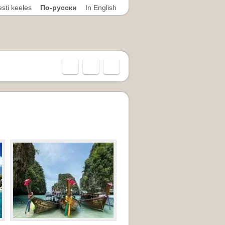
sti keeles
По-русски
In English
Facebook
Skype
info@nolta-
tur.ee