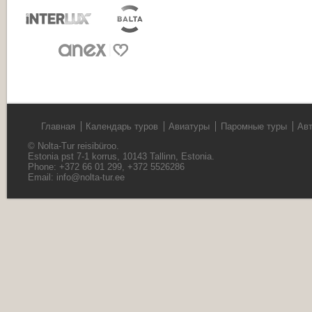
Главная
Календарь туров
Авиатуры
Паромные туры
Ав
© Nolta-Tur reisibüroo.
Estonia pst 7-1 korrus, 10143 Tallinn, Estonia.
Phone: +372 66 01 299, +372 5526286
Email:
info@nolta-tur.ee