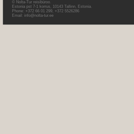
© Nolta-Tur reisibüroo.
Estonia pst 7-1 korrus, 10143 Tallinn, Estonia.
Phone: +372 66 01 299, +372 5526286
Email:
info@nolta-tur.ee