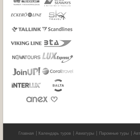
Главная
Календарь туров
Авиатуры
Паромные туры
Ав