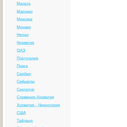
Мальта
Марокко
Мексика
Монако
Непал
Норвегия
ОАЭ
Португалия
Прага
Сербия
Сейшелы
Сингапур
Словения-Хорватия
Хорватия - Черногория
США
Тайланд