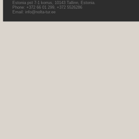
Estonia pst 7-1 korrus, 10143 Tallinn, Estonia.
Phone: +372 66 01 299, +372 5526286
Email:
info@nolta-tur.ee