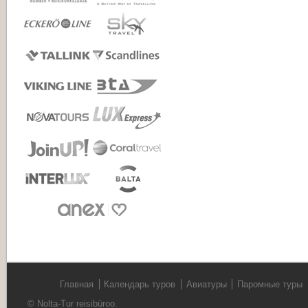
Главная
Календарь туров
Авиатуры
Паромные туры
© Nolta-Tur reisibüroo.