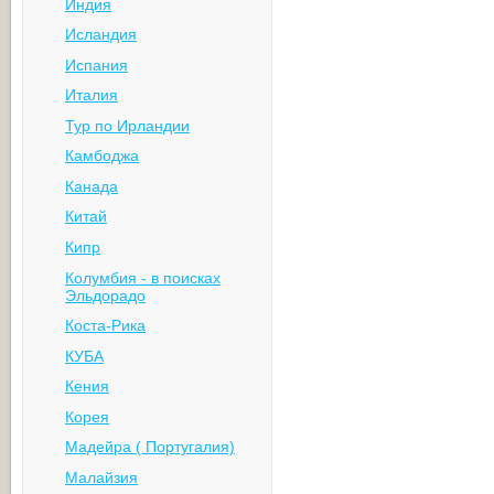
Индия
Исландия
Испания
Италия
Тур по Ирландии
Камбоджа
Канада
Китай
Кипр
Колумбия - в поисках
Эльдорадо
Коста-Рика
КУБА
Кения
Корея
Мадейра ( Португалия)
Малайзия