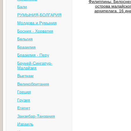
Филиппины. Белосне
острова малайско
Бали
архипелага. 16 дн
РУМЫНИЯ-БОЛГАРИЯ
Молдова и Румыния
Босния - Хорватия
Бельгия
Бразилия
Бразилия - Перу
Бруней-Сингапур-
Малайзия
Вьетнам
Великобритания
Греция
Грузия
Египет
Занзибар-Танзания
Израиль