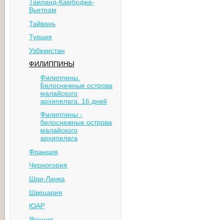
Таиланд-Камбоджа-
Вьетнам
Тайвань
Турция
Узбекистан
ФИЛИППИНЫ
Филиппины.
Белоснежные острова
малайского
архипелага. 16 дней
Филиппины -
белоснежные острова
малайского
архипелага
Франция
Черногория
Шри-Ланка
Швецария
ЮАР
Япония