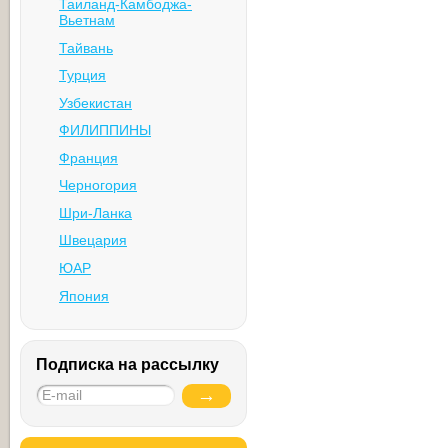
Таиланд-Камбоджа-
Вьетнам
Тайвань
Турция
Узбекистан
ФИЛИППИНЫ
Франция
Черногория
Шри-Ланка
Швецария
ЮАР
Япония
Подписка на рассылку