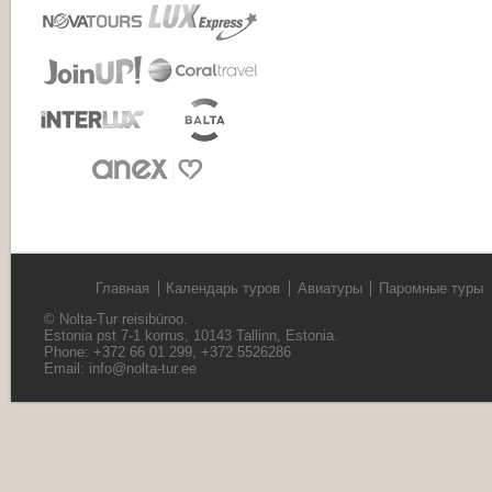
Главная
Календарь туров
Авиатуры
Паромные туры
© Nolta-Tur reisibüroo.
Estonia pst 7-1 korrus, 10143 Tallinn, Estonia.
Phone: +372 66 01 299, +372 5526286
Email:
info@nolta-tur.ee