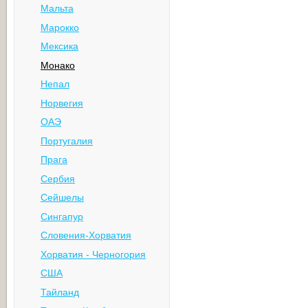
Мальта
Марокко
Мексика
Монако
Непал
Норвегия
ОАЭ
Португалия
Прага
Сербия
Сейшелы
Сингапур
Словения-Хорватия
Хорватия - Черногория
США
Тайланд