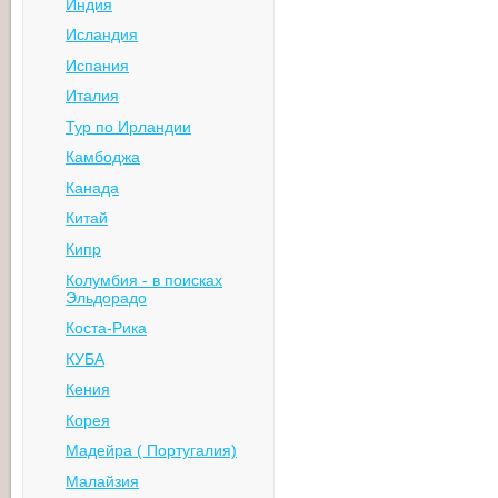
Индия
Исландия
Испания
Италия
Тур по Ирландии
Камбоджа
Канада
Китай
Кипр
Колумбия - в поисках
Эльдорадо
Коста-Рика
КУБА
Кения
Корея
Мадейра ( Португалия)
Малайзия