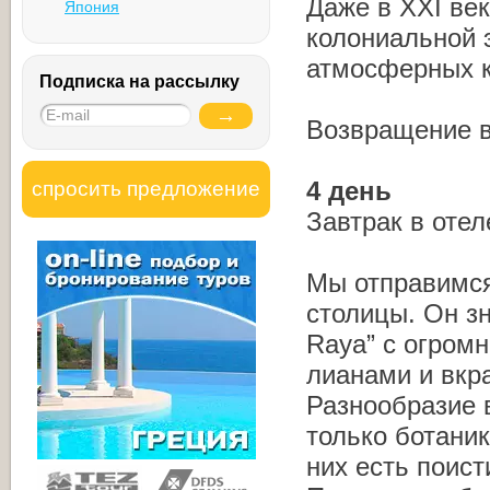
Даже в XXI ве
Япония
колониальной 
атмосферных к
Подписка на рассылку
Возвращение в
4 день
спросить предложение
Завтрак в оте
Мы отправимся 
столицы. Он з
Raya” с огро
лианами и вкр
Разнообразие 
только ботани
них есть поис