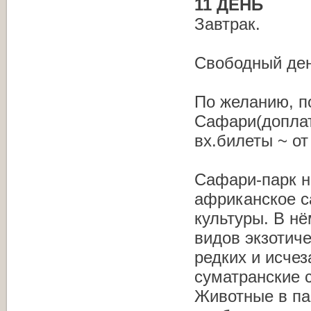
11 ДЕНЬ
Завтрак.
Свободный ден
По желанию, п
Сафари(доплат
вх.билеты ~ от
Сафари-парк н
африканское с
культуры. В н
видов экзотиче
редких и исчез
суматранские 
Животные в пар