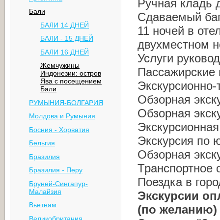
Ручная кладь д
Бали
Сдаваемый баг
БАЛИ 14 ДНЕЙ
11 ночей в оте
БАЛИ - 15 ДНЕЙ
двухместном н
БАЛИ 16 ДНЕЙ
Услуги руково
Жемчужины
Пассажирские 
Индонезии: остров
Ява с посещением
Экскурсионно-
Бали
Обзорная экск
РУМЫНИЯ-БОЛГАРИЯ
Обзорная экск
Молдова и Румыния
Экскурсионная
Босния - Хорватия
Экскурсия по ю
Бельгия
Обзорная экск
Бразилия
Транспортное 
Бразилия - Перу
Поездка в горо
Бруней-Сингапур-
Малайзия
Экскурсии оп
Вьетнам
(по желанию)
Великобритания