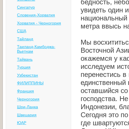
бедность, небо
Сингапур
увидеть один 
Словения-Хорватия
национальный 
Хорватия - Черногория
метра ввысь н
США
Тайланд
Мы восхититьс
Таиланд-Камбоджа-
Восточной Азии
Вьетнам
окажемся у ка
Тайвань
исследуем ист
Турция
перенестись в
Узбекистан
единственный 
ФИЛИППИНЫ
оставшийся со
Франция
господства. Не
Черногория
Индонезии, бл
Шри-Ланка
Сегодня это п
Швецария
где швартуютс
ЮАР