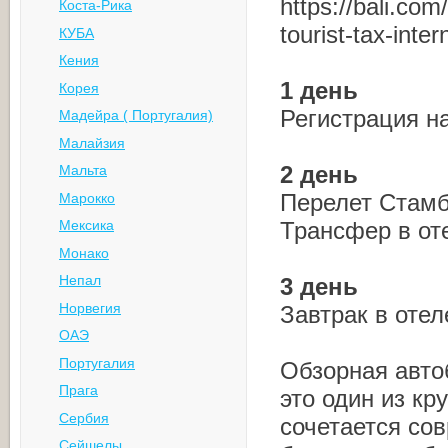
https://bali.com/
Коста-Рика
tourist-tax-inter
КУБА
Кения
1 день
Корея
Регистрация н
Мадейра ( Португалия)
Малайзия
2 день
Мальта
Перелет Стамб
Марокко
Трансфер в от
Мексика
Монако
Непал
3 день
Норвегия
Завтрак в оте
ОАЭ
Португалия
Обзорная авто
Прага
это один из кр
Сербия
сочетается сов
Сейшелы