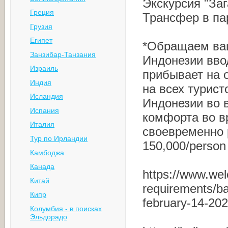
Экскурсия "Заг
Греция
Трансфер в па
Грузия
Египет
*Обращаем ваш
Занзибар-Танзания
Индонезии ввод
Израиль
прибывает на 
Индия
на всех турист
Исландия
Индонезии во 
Испания
комфорта во в
Италия
своевременно 
Тур по Ирландии
150,000/person
Камбоджа
Канада
https://www.wel
Китай
requirements/ba
Кипр
february-14-20
Колумбия - в поисках
Эльдорадо