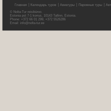
Главная
Календарь туров
Авиатуры
Паромные туры
Ав
© Nolta-Tur reisibüroo.
Estonia pst 7-1 korrus, 10143 Tallinn, Estonia.
Phone: +372 66 01 299, +372 5526286
Email:
info@nolta-tur.ee