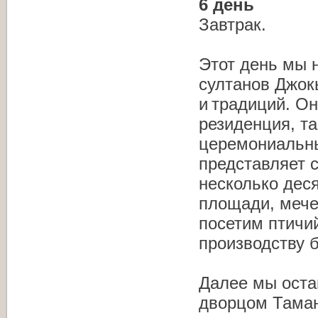
6 день
Завтрак.
Этот день мы 
султанов Джок
и традиций. О
резиденция, т
церемониальны
представляет с
несколько дес
площади, мече
посетим птичи
производству 
Далее мы оста
дворцом Таман