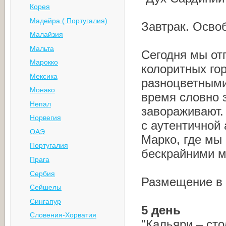
Корея
Мадейра ( Португалия)
Завтрак. Осво
Малайзия
Мальта
Сегодня мы от
Марокко
колоритных го
Мексика
разноцветными
Монако
время словно 
Непал
завораживают.
Норвегия
с аутентичной
ОАЭ
Марко, где мы
Португалия
бескрайними м
Прага
Сербия
Размещение в 
Сейшелы
Сингапур
5 день
Словения-Хорватия
"Кальяри – сто