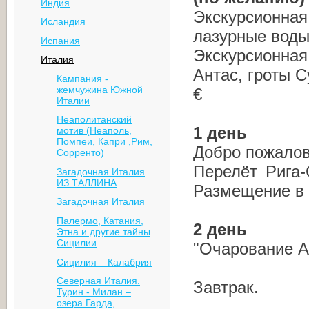
Индия
Экскурсионная
Исландия
лазурные воды
Испания
Экскурсионная
Италия
Антас, гроты С
Кампания -
жемчужина Южной
€
Италии
Неаполитанский
1 день
мотив (Неаполь,
Помпеи, Капри ,Рим,
Добро пожалова
Сорренто)
Перелёт Рига-
Загадочная Италия
ИЗ ТАЛЛИНА
Размещение в о
Загадочная Италия
Палермо, Катания,
2 день
Этна и другие тайны
Сицилии
"Очарование А
Сицилия – Калабрия
Северная Италия.
Завтрак.
Турин - Милан –
озера Гарда,