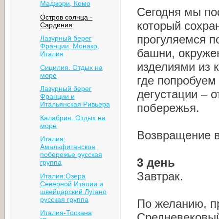
Маджори, Комо
Сегодня мы по
Остров солнца -
который сохра
Сардиния
прогуляемся п
Лазурный берег
Франции, Монако,
башни, окруже
Италия
изделиями из 
Сицилия. Отдых на
море
где попробуем
Лазурный берег
дегустации – 
Франции и
Итальянская Ривьера
побережья.
Калабрия. Отдых на
море
Возвращение в
Италия:
Амальфитанское
побережье русская
3 день
группа
Завтрак.
Италия:Озера
Северной Италии и
швейцарский Лугано
русская группа
По желанию, п
Италия-Тоскана
Средневековый