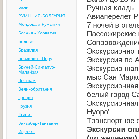
Ручная кладь н
Бали
Авиаперелет Р
РУМЫНИЯ-БОЛГАРИЯ
7 ночей в отел
Молдова и Румыния
Пассажирские 
Босния - Хорватия
Сопровождение
Бельгия
Экскурсионно-
Бразилия
Экскурсия по 
Бразилия - Перу
Экскурсионная 
Бруней-Сингапур-
Малайзия
мыс Сан-Марк
Вьетнам
Экскурсионная 
Великобритания
белый город С
Греция
Экскурсионная
Грузия
Нуоро"
Египет
Транспортное 
Занзибар-Танзания
Экскурсии оп
Израиль
(по желанию)