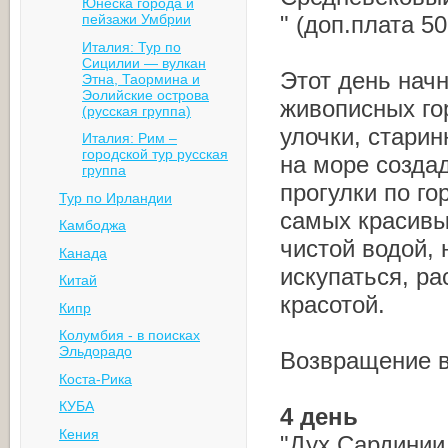
Юнеска города и
пейзажи Умбрии
" (доп.плата 50
Италия: Тур по
Сицилии — вулкан
Этот день нач
Этна, Таормина и
Эолийские острова
живописных го
(русская группа)
улочки, стари
Италия: Рим –
городcкой тур русская
на море созда
группа
прогулки по го
Тур по Ирландии
самых красивы
Камбоджа
чистой водой,
Канада
искупаться, р
Китай
красотой.
Кипр
Колумбия - в поисках
Эльдорадо
Возвращение в
Коста-Рика
КУБА
4 день
Кения
"Дух Сардинии