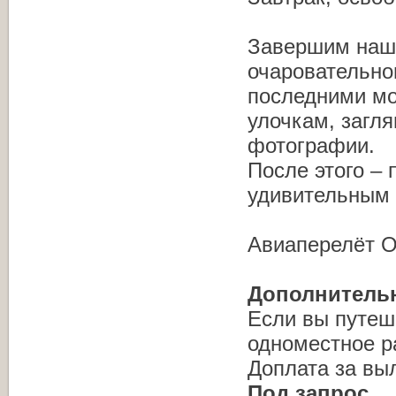
Завершим наше
очаровательно
последними мо
улочкам, загл
фотографии.
После этого – 
удивительным 
Авиаперелёт О
Дополнитель
Если вы путеш
одноместное р
Доплата за выл
Под запрос