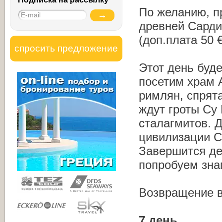
По желанию, п
древней Сарди
(доп.плата 50 €
спросить предложение
Этот день буд
посетим храм 
римлян, спрят
ждут гроты Су
сталагмитов. 
цивилизации С
Завершится де
попробуем зна
Возвращение в
7 день