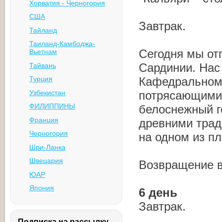
Хорватия - Черногория
США
Завтрак.
Тайланд
Таиланд-Камбоджа-
Сегодня мы от
Вьетнам
Сардинии. Нас 
Тайвань
Турция
Кафедральному
Узбекистан
потрясающими 
ФИЛИППИНЫ
белоснежный г
Франция
древними трад
Черногория
на одном из п
Шри-Ланка
Швецария
Возвращение в
ЮАР
Япония
6 день
Завтрак.
Подписка на рассылку