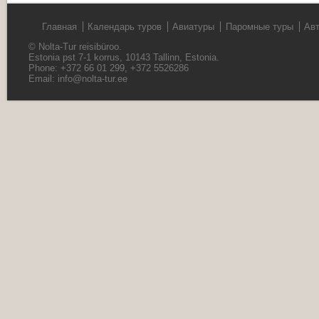
Главная
Календарь туров
Авиатуры
Паромные туры
Ав
© Nolta-Tur reisibüroo.
Estonia pst 7-1 korrus, 10143 Tallinn, Estonia.
Phone: +372 66 01 299, +372 5526286
Email:
info@nolta-tur.ee